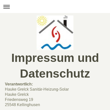
Impressum und
Datenschutz
Verantwortlich:
Hauke Grelck Sanitär-Heizung-Solar
Hauke Grelck
Friedensweg 19
25548 Kellinghusen